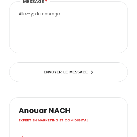
MESSAGE
*
E
N
V
O
Y
E
R
L
E
M
E
S
S
A
G
E
Anouar NACH
EXPERT EN MARKETING ET COM DIGITAL