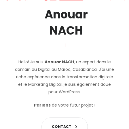
Anouar
NACH
|
Hello! Je suis
Anouar NACH
, un expert dans le
domain du Digital au
Maroc
,
Casablanca
. J'ai une
riche expérience dans la
transformation digitale
et le
Marketing Digital
, je suis également doué
pour
WordPress
.
Parlons
de votre futur projet !
C
O
N
T
A
C
T